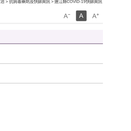
治 > 抗病毒藥劑及快篩資訊 >
連江縣COVID-19快篩資訊