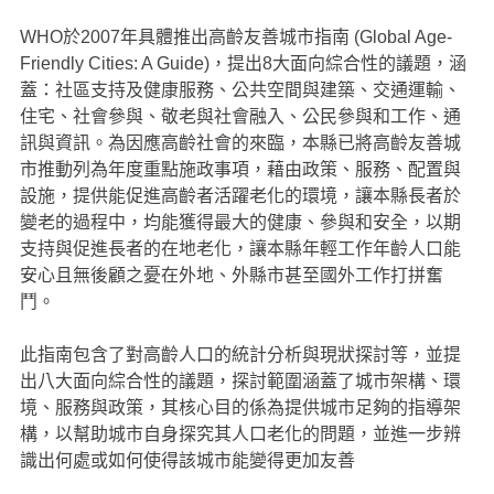
WHO於2007年具體推出高齡友善城市指南 (Global Age-
Friendly Cities: A Guide)，提出8大面向綜合性的議題，涵
蓋：社區支持及健康服務、公共空間與建築、交通運輸、
住宅、社會參與、敬老與社會融入、公民參與和工作、通
訊與資訊。為因應高齡社會的來臨，本縣已將高齡友善城
市推動列為年度重點施政事項，藉由政策、服務、配置與
設施，提供能促進高齡者活躍老化的環境，讓本縣長者於
變老的過程中，均能獲得最大的健康、參與和安全，以期
支持與促進長者的在地老化，讓本縣年輕工作年齡人口能
安心且無後顧之憂在外地、外縣市甚至國外工作打拼奮
鬥。
此指南包含了對高齡人口的統計分析與現狀探討等，並提
出八大面向綜合性的議題，探討範圍涵蓋了城市架構、環
境、服務與政策，其核心目的係為提供城市足夠的指導架
構，以幫助城市自身探究其人口老化的問題，並進一步辨
識出何處或如何使得該城市能變得更加友善