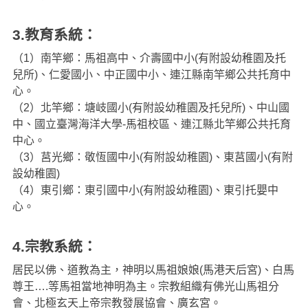
3.教育系統：
（1）南竿鄉：馬祖高中、介壽國中小(有附設幼稚園及托
兒所)、仁愛國小、中正國中小、連江縣南竿鄉公共托育中
心。
（2）北竿鄉：塘岐國小(有附設幼稚園及托兒所)、中山國
中、國立臺灣海洋大學-馬祖校區、連江縣北竿鄉公共托育
中心。
（3）莒光鄉：敬恆國中小(有附設幼稚園)、東莒國小(有附
設幼稚園)
（4）東引鄉：東引國中小(有附設幼稚園)、東引托嬰中
心。
4.宗教系統：
居民以佛、道教為主，神明以馬祖娘娘(馬港天后宮)、白馬
尊王….等馬祖當地神明為主。宗教組織有佛光山馬祖分
會、北極玄天上帝宗教發展協會、廣玄宮。