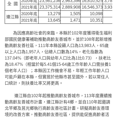
23,561,236
2,963,396
16,810,525
3,787,
2020
年底
全
國
23,375,314
2,889,908
16,546,373
3,939,
2021
年底
13,279
1,505
10,098
1,
2020
年底
連江縣
13,645
1,471
10,351
1,
2021
年底
為因應高齡社會的來臨，本縣於
102
年度獲得衛生福利
部國民健康署補助推動高齡友善城市，並於
108
年起新增推
動高齡友善社區，
111
年本縣設籍人口為
13,983
人，
65
歲
以上人口為
1,957
人，佔總人口數為
14%
，老化指數為
137.04%
（即老年人口與幼年人口比為
1
比
0.73
），扶老比
為
18.47%
（相當於每
5.41
個
15-64
歲工作年齡人口需扶養
1
個老年人口）；本縣因工作機會不易，年輕工作年齡人口
可能戶籍在本縣，但實居於他縣市甚至國外，若以常住人
口統計，則扶養比率又將更高。
連江縣自
102
年起推動高齡友善城市，
113
年度賡續推
動高齡友善城市計畫，連江縣計有
4
鄉，並自
110
年起邀請
北竿鄉及莒光鄉執行高齡友善社區計畫，研擬高齡友善環
境的改善方案，推動高齡友善社區，提供能促進高齡者活