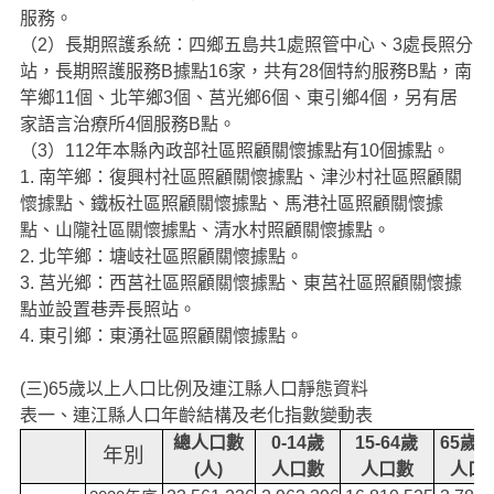
服務。
（2）長期照護系統：四鄉五島共1處照管中心、3處長照分
站，長期照護服務B據點16家，共有28個特約服務B點，南
竿鄉11個、北竿鄉3個、莒光鄉6個、東引鄉4個，另有居
家語言治療所4個服務B點。
（3）112年本縣內政部社區照顧關懷據點有10個據點。
1.
南竿鄉：復興村社區照顧關懷據點、津沙村社區照顧關
懷據點、鐵板社區照顧關懷據點、馬港社區照顧關懷據
點、山隴社區關懷據點、清水村照顧關懷據點。
2.
北竿鄉：塘岐社區照顧關懷據點。
3.
莒光鄉：西莒社區照顧關懷據點、東莒社區照顧關懷據
點並設置巷弄長照站。
4. 東引鄉：東湧社區照顧關懷據點。
(三)65歲以上人口比例及連江縣人口靜態資料
表一、連江縣人口年齡結構及老化指數變動表
總人口數
0-14
歲
15-64
歲
65
歲
年別
(
人
)
人口數
人口數
人口