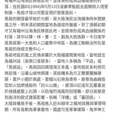
有福州沿海漁民移居此地，並逐漸形成具血緣關係的村
落；自民國83(1994)年5月13日凌晨零點起全面解除入境管
制後，馬祖才得以完整呈現於遊客面前。
馬祖的開發最早始於元朝，是大陸漁民出海捕漁時休憩避
風之所，明末清初期間當地為倭寇所盤據。到了清朝初期
才又有福州沿海漁民移居此地，並逐漸形成具血緣關係的
村落，其中以陳、林、曹、王、劉為大姓族群。今日南竿
是馬祖第一大島和人口最集中地區，為連江縣縣治所在是
馬祖的政經文教中心。
馬祖地區的風土民情承襲於大陸福建閩東地區，當地語言
為福州話（長樂口音居多），當地人多稱為「平話」或
「馬祖話」。馬祖因四周環海又多風，當地居民多利用花
崗岩塊，沿著山坡地興建，其結構多為方正雙層獨棟建
築，窗戶小開於高處，窗櫺以石條為骨架，屋脊為曲線造
型如火焰燃燒般的「封火山牆」，屋頂以紅或灰瓦覆蓋並
於接縫處壓上石頭，以防強烈海風吹刮侵襲。部分房屋受
到南洋的歐式建築影響，俗稱「洋樓」或「蕃囝搭」。
大陸政權易手後，馬祖進入近40餘年之戰地政務與軍管時
期，所有皆劃為軍事重地。隨處可見軍事建築、鬼斧神工