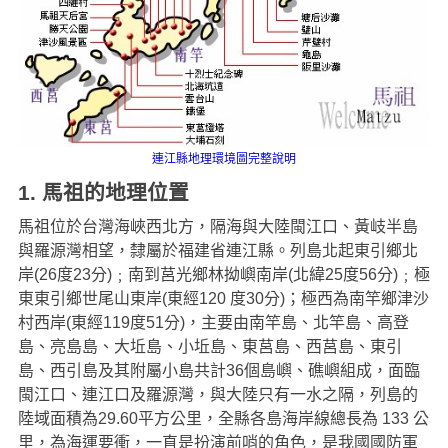
連江縣地理環境圖完整說明
1. 馬祖的地理位置
馬祖位於台灣海峽西北方，隔海與大陸閩江口、黃岐半島
與羅源灣相望，隸屬於福建省連江縣。列島北起東引鄉北
岸(26度23分)﹔南到莒光鄉林拗嶼南岸(北緯25度56分)﹔極
東東引鄉世尾山東岸(東經120 度30分)；極西為南竿鄉津沙
村西岸(東經119度51分)，主要由南竿島、北竿島、高登
島、亮島島、大坵島、小坵島、東莒島、西莒島、東引
島、西引島及其附屬小島共計36個島嶼、礁嶼組成，面臨
閩江口、連江口及羅源灣，與大陸只有一水之隔，列島的
陸域面積為29.60平方公里，全縣各島海岸線總長為 133 公
里，為海運要衝，一直是扮演前哨的角色，是我國國防軍