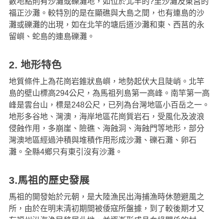
數地點則有沙灘或礫灘地，如位於北竿的?里沙灘及東莒的
福正沙灘。較特別的是在顯礁與大島之間，也有連島的沙
灘或礫灘的出現，如在北竿的塘后道沙灘和東、西莒的永
留嶼、蛇島的連島礫灘。
2. 地形特色
地質條件上為花崗岩錐狀島嶼，地勢起伏大且陡峭。北竿
島的壁山標高294公尺，為馬祖列島第一高峰。南竿第一高
峰是雲台山，標是248公尺，已列為台灣地區小百岳之一。
地形多谷地、灣澳，海岸地區花崗質岩石，受風化及波浪
侵蝕作用，多崩崖、險礁、海蝕洞、海蝕門等地形，部分
灣澳地區經過沖積與堆積作用形成沙灘、礫石灘、卵石
灘。全縣4鄉只有東引沒有沙灘。
3.馬祖的歷史發展
馬祖的開發始於元朝，是大陸漁民出海捕漁時休憩避風之
所，由於在明末清初期間被倭寇所盤據，到了較後期才又