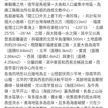
事戰備之地，南竿是馬祖第一大島和人口最集中地區，為
連江縣縣治所在是馬祖的政經文教中心。
馬祖被喻為「閩江口外天上撒下的一串珍珠」，共計有36
個大小島嶼，位於台灣海峽西北方（相距211km）、福建
省閩江口外東海上，散佈在東經1l9°51‵~120°31‵、北緯
25°55‵~26°44‵之間，與大陸僅一水之隔，其中又以高
登島距離最近，與福建的北茭半島僅隔9,500m。土地面積
共約29.6km2，現隸屬於福建省連江縣，主要大島為南竿
（面積l0.64km2）、北竿（面積9.3km2）、東莒 （面積
2.86km2）、西莒（面積2.4km2）與東引（面積
4.35km2），分屬四鄉，其中東莒和西莒合稱莒北鄉，而
南竽是行政中心所在地。
各島的地形以丘陵地為主，山巒起伏而少平地，除南竿的
山隴、北竿的?里與西莒的田沃較平坦外，其餘地區皆層巒
疊嶂，陡峰峭壁，尤以南竿雲台山（海拔248m）及牛角
嶺，北竿芹山、壁山（海拔295m）最為險峻。各島上山谷
集水區狹小，有多座水庫、攔水壩，收集雨季的雨水與地
表逕流水。濱海地區多為岩岸，且多為海崖峭壁，只在少