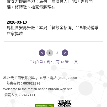
食安力即競爭力！馬祖「島嶼職人」4/17 免費開
課，修時數、抽家電趁現在
2026-03-10
馬祖食安再升級！本局「餐飲金招牌」115年受輔導
店家揭曉
<
1
2
>
目前在第 1 頁 / 共有
13
筆 | 2 頁
地址:馬祖南竿鄉復興村216號
．電話:
(0836)22095
．菸害專線：
083622376
Welcome to the matsu health bureau web site.
瀏覽人次：
7617171