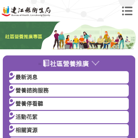
社區營養推廣
:::
最新消息
營養諮詢服務
營養停看聽
活動花絮
相關資源