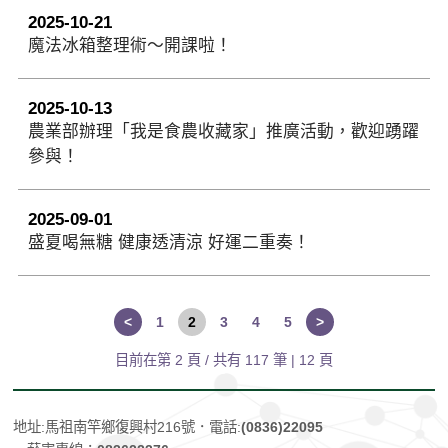
2025-10-21
魔法冰箱整理術～開課啦！
2025-10-13
農業部辦理「我是食農收藏家」推廣活動，歡迎踴躍
參與！
2025-09-01
盛夏喝無糖 健康透清涼 好運二重奏！
<
1
2
3
4
5
>
目前在第 2 頁 / 共有
117
筆 | 12 頁
地址:馬祖南竿鄉復興村216號
．電話:
(0836)22095