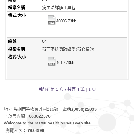
檔案名稱
病主法詳解工具包
格式/大小
46005.73kb
編號
04
檔案名稱
器而不捨勇敢續愛(器官捐贈)
格式/大小
4919.73kb
目前在第 1 頁 / 共有
4
筆 | 1 頁
地址:馬祖南竿鄉復興村216號
．電話:
(0836)22095
．菸害專線：
083622376
Welcome to the matsu health bureau web site.
瀏覽人次：
7624996