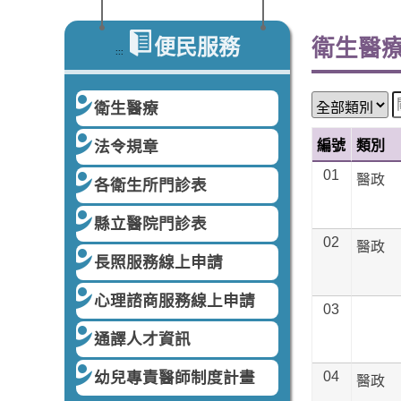
便民服務
衛生醫
:::
衛生醫療
法令規章
編號
類別
01
醫政
各衛生所門診表
縣立醫院門診表
02
醫政
長照服務線上申請
心理諮商服務線上申請
03
通譯人才資訊
幼兒專責醫師制度計畫
04
醫政