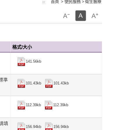
首頁
> 便民服務 >
衛生醫療
:::
格式/大小
141.56kb
標準
101.43kb
101.43kb
112.39kb
112.39kb
人請填
156.94kb
156.94kb