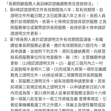
「長期照顧服務人員訓練認證繼續教育及登錄辦法」：
1. 第
6
條認證證明文件有效期間為六年；其有效期限，自
證明文件所載日期之次日起算滿六年之末日。長照人員
應於前項期間內，依第十七條規定登錄其提供服務 之長
照服務單位或實際提供長照服務，始得依第七條申請認
證證明文件更新。
2. 第
7
條長照人員於認證證明文件有效期間屆滿後，有繼
續從事長照服務必要者，應於有效期限前六個月內，填
具申請書，並檢附下列文件、資料及繳納費用，向原登
錄長照服務單位所在地直轄市、縣（市）主管機關申請
更新：
(1)
領認證證明文件。
(2)
、最近三個月內之一吋
正面脫帽半身照片二張。
(3)
完成第九條第一項所定繼續
教育之證明文件。
(4)
依前條第二項實際提供長照服務
者，其服務之證明文件。逾有效期限申請更新者，其依
前項第三款規定檢具之證明文件，以申請更新日前六年
內完成為限。第
21
條外國人從事就業服務法第四十六條
第一項第八款至第十一款工作資格及審 查標準規定，引
進從事機構看護工作之外國人，除雇主為慢性醫院或設
有慢性病床、呼吸照護病床之醫院外，其認證、登錄及