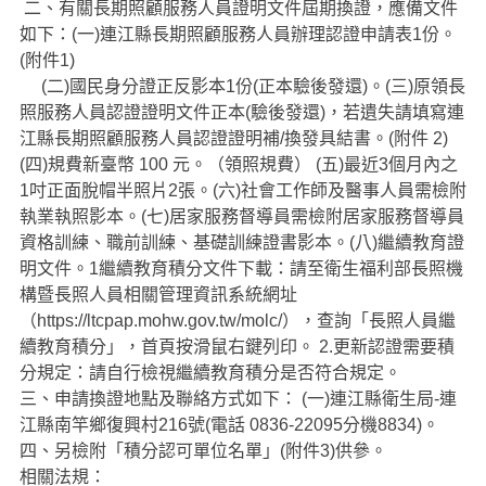
二、有關長期照顧服務人員證明文件屆期換證，應備文件
如下：
(
一
)
連江縣長期照顧服務人員辦理認證申請表
1
份。
(附件1)
(
二
)
國民身分證正反影本
1
份
(
正本
驗後發還
)
。
(
三
)
原領長
照服務人員認證證明文件正本
(
驗後發還
)
，若遺失請填寫連
江縣長期照顧服務人員認證證明補
/
換發具結書。(附件
2)
(
四
)
規費新臺幣
100
元。（領照規費）
(
五
)
最近
3
個月內之
1
吋正面脫帽半照片
2
張。
(
六
)
社會工作師及醫事人員需檢附
執業執照影本。
(
七
)
居家服務督導員需檢附居家服務督導員
資格訓練、職前訓練、基礎訓練證書影本。
(
八
)
繼續教育證
明文件。
1
繼續教育積分文件下載：請至衛生福利部長照機
構暨長照人員相關管理資訊系統網址
（
https://ltcpap.mohw.gov.tw/molc/
），查詢「長照人員繼
續教育積分」，首頁按滑鼠右鍵列印。
2.
更新認證需要積
分規定：請自行檢視繼續教育積分是否符合規定。
三、申請換證地點及聯絡方式如下：
(
一
)
連江縣衛生局
-
連
江縣南竿鄉復興村
216
號
(
電話
0836-22095
分機
8834)
。
四、另檢附「積分認可單位名單」
(
附件
3)
供參。
相關法規：