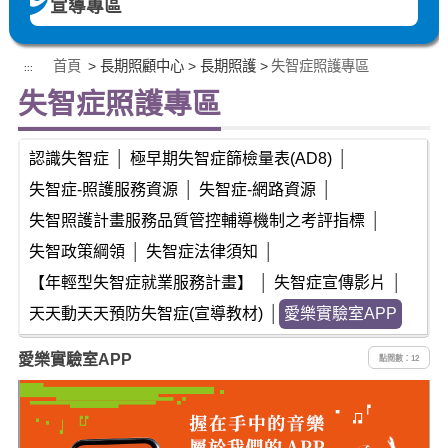
宣導專區
首頁
> 長期照顧中心 > 長期照護 >
失智症照護專區
:::
失智症照護專區
認識失智症
│
極早期失智症篩檢量表(AD8)
│
失智症-照護服務資源
│
失智症-網路資源
│
失智照護計畫服務品質管控輔導機制之考評指標
│
失智政策綱領
│
失智症法律須知
│
【年輕型失智症就業服務計畫】
│
失智症宣傳影片
│
天天動天天預防失智症(宣導教材)
│
愛樂實驗室APP
愛樂實驗室APP
點閱數：12