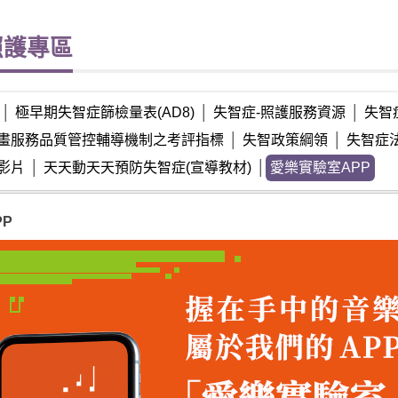
照護專區
│
極早期失智症篩檢量表(AD8)
│
失智症-照護服務資源
│
失智
畫服務品質管控輔導機制之考評指標
│
失智政策綱領
│
失智症
影片
│
天天動天天預防失智症(宣導教材)
│
愛樂實驗室APP
P