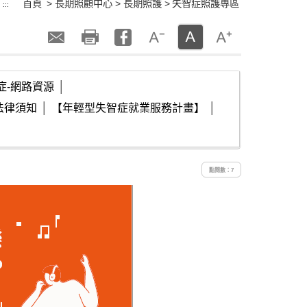
首頁
> 長期照顧中心 > 長期照護 >
失智症照護專區
:::
症-網路資源
│
法律須知
│
【年輕型失智症就業服務計畫】
│
點閱數：7