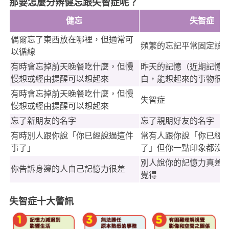
那要怎麼分辨健忘跟失智症呢？
健忘
失智症
偶爾忘了東西放在哪裡，但通常可
頻繁的忘記平常固定該
以循線
有時會忘掉前天晚餐吃什麼，但慢
昨天的記憶（近期記憶
慢想或經由提醒可以想起來
白，能想起來的事物很
有時會忘掉前天晚餐吃什麼，但慢
失智症
慢想或經由提醒可以想起來
忘了新朋友的名字
忘了親朋好友的名字
有時別人跟你說「你已經說過這件
常有人跟你說「你已經
事了」
了」但你一點印象都沒
別人說你的記憶力真差
你告訴身邊的人自己記憶力很差
覺得
失智症十大警訊