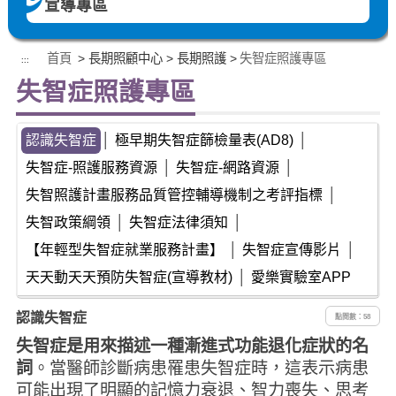
宣導專區
首頁
> 長期照顧中心 > 長期照護 >
失智症照護專區
:::
失智症照護專區
認識失智症
│
極早期失智症篩檢量表(AD8)
│
失智症-照護服務資源
│
失智症-網路資源
│
失智照護計畫服務品質管控輔導機制之考評指標
│
失智政策綱領
│
失智症法律須知
│
【年輕型失智症就業服務計畫】
│
失智症宣傳影片
│
天天動天天預防失智症(宣導教材)
│
愛樂實驗室APP
認識失智症
點閱數：58
失智症是用來描
述一種漸進式功能退化症狀的名
詞
。當醫師診斷病患罹患失智症時，這表示病患
可能出現了明顯的記憶力衰退、智力喪失、思考