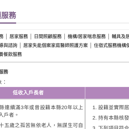
顧服務
務
│
居家服務
│
日間照顧服務
│
機構/居家喘息服務
│
輔具及
導與諮詢
│
居家失能個案家庭醫師照護方案
│
住宿式服務機構
養餐飲服務
服務
象：
低收入戶長者
縣連續滿3年或曾設籍本縣20年以上
設籍並實際
入戶者。
持有本縣核發
十五歲之孤苦無依老人，無謀生可自
下列項目符合