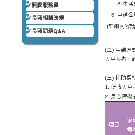
理生活
照顧服務員
申請公
長照相關法規
(詳細內容
長照問題Q&A
(二) 申
入戶長者」
(三) 補助標
1. 低收入
2. 身心障礙
家
項目
每