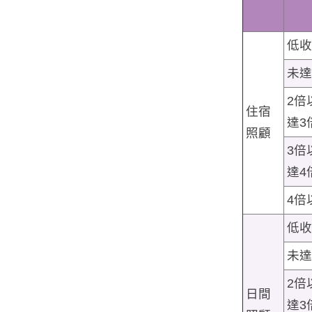
低收
未達
2倍
住宿
達3
照顧
3倍
達4
4倍
低收
未達
2倍
日間
達3