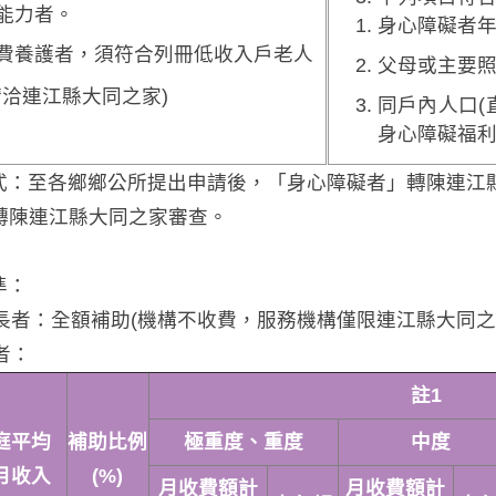
能力者。
身心障礙者
費養護者，須符合列冊低收入戶老人
父母或主要照
請洽連江縣大同之家)
同戶內人口(
身心障礙福
請方式：至各鄉鄉公所提出申請後，「身心障礙者」轉陳連
轉陳連江縣大同之家審查。
準：
戶長者：全額補助(機構不收費，服務機構僅限連江縣大同之
者：
註1
庭平均
補助比例
極重度、重度
中度
月收入
(%)
月收費額計
月收費額計