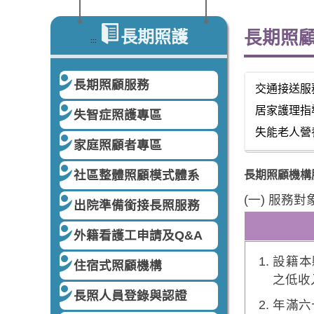
長期照護
長期照
:::
長期照顧服務
交通接送服
居家護理指
失智症照護專區
失能老人營
家庭照顧者專區
社區整體照顧模式體系
長期照顧機構
(一) 服務對
出院準備銜接長照服務
外籍看護工申請及Q&A
設籍本
住宿式照顧機構
之低收
長照人員登錄與認證
年滿六