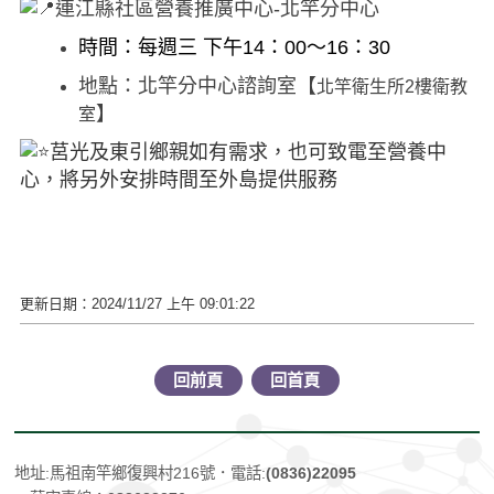
連江縣社區營養推廣中心-北竿分中心
時間：每週三 下午
14：00～16：30
地點：北竿分中心諮詢室
【
北竿衛生所2樓衛教
】
室
莒光及東引鄉親如有需求，也可致電至營養中
心，將另外安排時間至外島提供服務
更新日期：2024/11/27 上午 09:01:22
回前頁
回首頁
地址:馬祖南竿鄉復興村216號
．電話:
(0836)22095