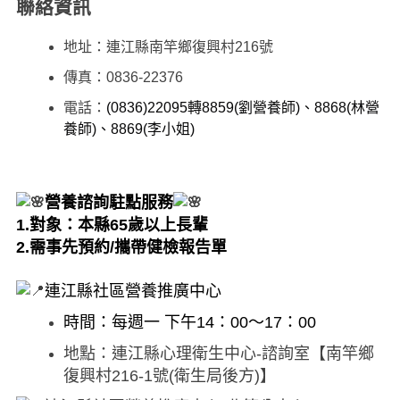
聯絡資訊
地址：連江縣南竿鄉復興村216號
傳真
：
0836-22376
電話
：
(0836)22095轉
8859(劉營養師)、
8868(林營
養師)、8869(李小姐)
營養諮詢駐點服務
1.對象：本縣65歲以上長輩
2.需事先預約/攜帶健檢報告單
連江縣社區營養推廣中心
時間：每週一 下午14：00～17：00
地點：連江縣心理衛生中心-諮詢室
【南竿鄉
復興村216-1號(衛生局後方)】