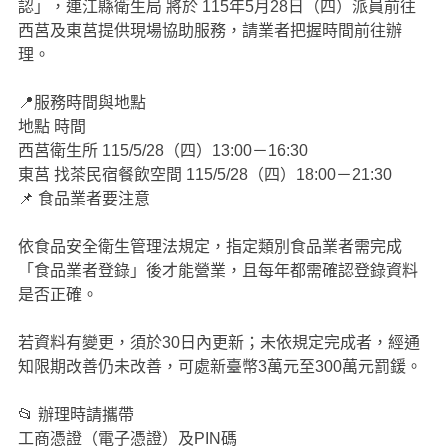
認」，連江縣衛生局 將於 115年5月28日（四）派員前往
西莒及東莒提供現場協助服務，請業者把握時間前往辦
理。
📍服務時間與地點
地點
時間
西莒衛生所
115/5/28（四）13:00－16:30
東莒 找茶民宿餐飲空間
115/5/28（四）18:00－21:30
📌 食品業者要注意
依食品安全衛生管理法規定，指定類別食品業者需完成
「食品業者登錄」後才能營業，且每年都需確認登錄資料
是否正確。
若資料有變更，須於30日內更新；未依規定完成者，經通
知限期改善仍未改善，可處新臺幣3萬元至300萬元罰鍰。
📂 辦理時請攜帶
工商憑證（電子憑證）及PIN碼