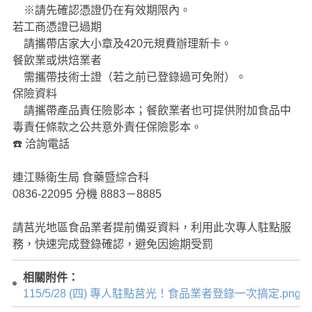
※請先確認憑證仍在有效期限內。
若工商憑證已過期
請攜帶店家大小章及420元規費辦理新卡。
餐飲業或烘焙業者
需攜帶技術士證（若之前已登錄過可免附）。
保險資料
請攜帶產品責任險影本；餐飲業者也可提供附加食品中
毒責任條款之公共意外責任保險影本。
☎️ 洽詢電話
連江縣衛生局 食藥暨綜合科
0836-22095 分機 8883－8885
請莒光地區食品業者提前備妥資料，利用此次專人駐點服
務，快速完成登錄確認，避免因逾期受罰
相關附件：
115/5/28 (四) 專人駐點莒光！食品業者登錄一次搞定.png